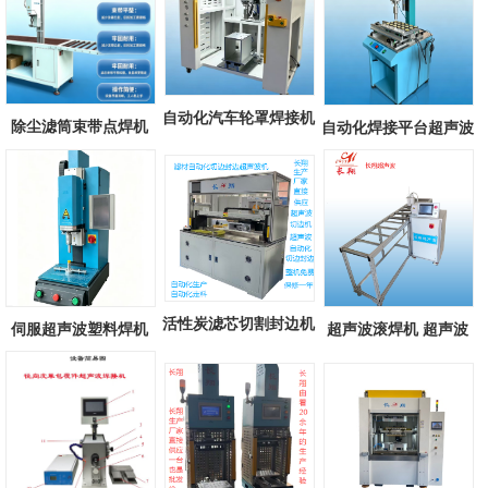
自动化汽车轮罩焊接机
除尘滤筒束带点焊机
自动化焊接平台超声波
自动化汽...
滤筒束带超...
焊接机 自...
活性炭滤芯切割封边机
伺服超声波塑料焊机
超声波滚焊机 超声波
汽车空调...
长翔新款伺...
滚轮式焊接...