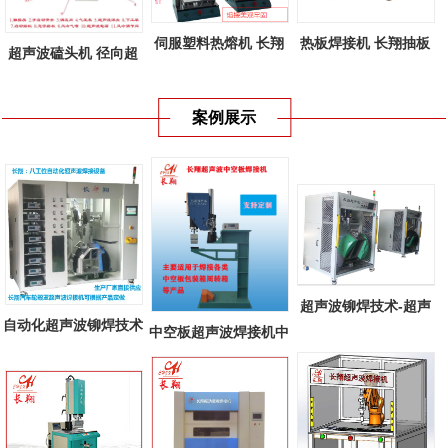
伺服塑料热熔机 长翔
热板焊接机 长翔抽板
超声波磕头机 径向超
新款伺服塑...
式热板焊接...
声波焊接机...
案例展示
超声波铆焊技术-超声
自动化超声波铆焊技术
中空板超声波焊接机中
波铆焊在汽...
多工位自...
空板周转箱...