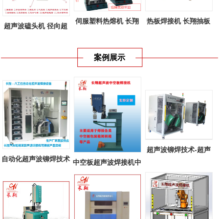
伺服塑料热熔机 长翔
热板焊接机 长翔抽板
超声波磕头机 径向超
新款伺服塑...
式热板焊接...
声波焊接机...
案例展示
超声波铆焊技术-超声
自动化超声波铆焊技术
中空板超声波焊接机中
波铆焊在汽...
多工位自...
空板周转箱...