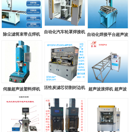
自动化汽车轮罩焊接机
除尘滤筒束带点焊机
自动化焊接平台超声波
自动化汽...
滤筒束带超...
焊接机 自...
活性炭滤芯切割封边机
伺服超声波塑料焊机
超声波滚焊机 超声波
汽车空调...
长翔新款伺...
滚轮式焊接...