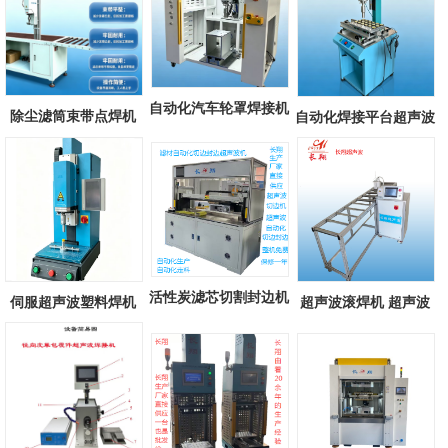
自动化汽车轮罩焊接机
除尘滤筒束带点焊机
自动化焊接平台超声波
自动化汽...
滤筒束带超...
焊接机 自...
活性炭滤芯切割封边机
伺服超声波塑料焊机
超声波滚焊机 超声波
汽车空调...
长翔新款伺...
滚轮式焊接...