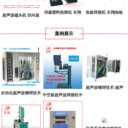
伺服塑料热熔机 长翔
热板焊接机 长翔抽板
超声波磕头机 径向超
新款伺服塑...
式热板焊接...
声波焊接机...
案例展示
超声波铆焊技术-超声
自动化超声波铆焊技术
中空板超声波焊接机中
波铆焊在汽...
多工位自...
空板周转箱...