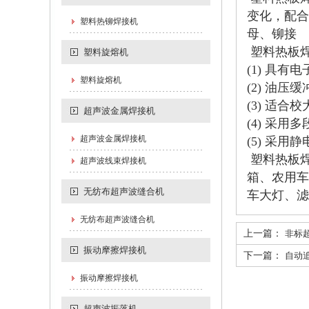
变化，配合
塑料热铆焊接机
母、铆接
塑料热板
塑料旋熔机
(1) 具
塑料旋熔机
(2) 油
(3) 适
超声波金属焊接机
(4) 采
超声波金属焊接机
(5) 采
塑料热板
超声波线束焊接机
箱、农用车
无纺布超声波缝合机
车大灯、滤
无纺布超声波缝合机
上一篇：
非标
振动摩擦焊接机
下一篇：
自动
振动摩擦焊接机
超声波振落机