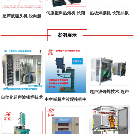
伺服塑料热熔机 长翔
热板焊接机 长翔抽板
超声波磕头机 径向超
新款伺服塑...
式热板焊接...
声波焊接机...
案例展示
超声波铆焊技术-超声
自动化超声波铆焊技术
中空板超声波焊接机中
波铆焊在汽...
多工位自...
空板周转箱...