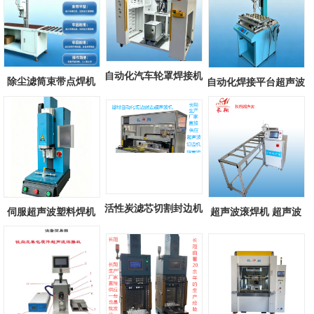
自动化汽车轮罩焊接机
除尘滤筒束带点焊机
自动化焊接平台超声波
自动化汽...
滤筒束带超...
焊接机 自...
活性炭滤芯切割封边机
伺服超声波塑料焊机
超声波滚焊机 超声波
汽车空调...
长翔新款伺...
滚轮式焊接...